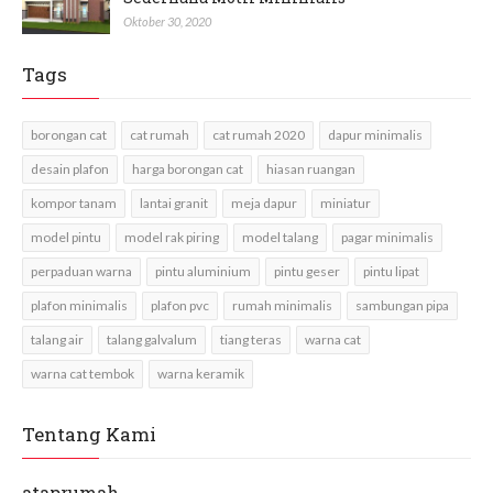
Oktober 30, 2020
Tags
borongan cat
cat rumah
cat rumah 2020
dapur minimalis
desain plafon
harga borongan cat
hiasan ruangan
kompor tanam
lantai granit
meja dapur
miniatur
model pintu
model rak piring
model talang
pagar minimalis
perpaduan warna
pintu aluminium
pintu geser
pintu lipat
plafon minimalis
plafon pvc
rumah minimalis
sambungan pipa
talang air
talang galvalum
tiang teras
warna cat
warna cat tembok
warna keramik
Tentang Kami
ataprumah