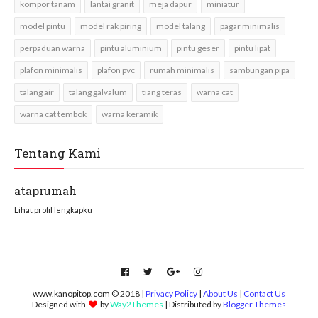
kompor tanam
lantai granit
meja dapur
miniatur
model pintu
model rak piring
model talang
pagar minimalis
perpaduan warna
pintu aluminium
pintu geser
pintu lipat
plafon minimalis
plafon pvc
rumah minimalis
sambungan pipa
talang air
talang galvalum
tiang teras
warna cat
warna cat tembok
warna keramik
Tentang Kami
ataprumah
Lihat profil lengkapku
www.kanopitop.com © 2018 |
Privacy Policy
|
About Us
|
Contact Us
Designed with
by
Way2Themes
| Distributed by
Blogger Themes