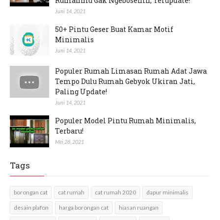
Rumahmu Gak Ngebosenin, Terupdate!
Juni 14, 2021
50+ Pintu Geser Buat Kamar Motif
Minimalis
Juni 14, 2021
Populer Rumah Limasan Rumah Adat Jawa
Tempo Dulu Rumah Gebyok Ukiran Jati,
Paling Update!
Juni 14, 2021
Populer Model Pintu Rumah Minimalis,
Terbaru!
Mei 28, 2021
Tags
borongan cat
cat rumah
cat rumah 2020
dapur minimalis
desain plafon
harga borongan cat
hiasan ruangan