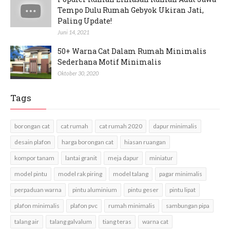
Tempo Dulu Rumah Gebyok Ukiran Jati,
Paling Update!
Juni 14, 2021
50+ Warna Cat Dalam Rumah Minimalis
Sederhana Motif Minimalis
Oktober 30, 2020
Tags
borongan cat
cat rumah
cat rumah 2020
dapur minimalis
desain plafon
harga borongan cat
hiasan ruangan
kompor tanam
lantai granit
meja dapur
miniatur
model pintu
model rak piring
model talang
pagar minimalis
perpaduan warna
pintu aluminium
pintu geser
pintu lipat
plafon minimalis
plafon pvc
rumah minimalis
sambungan pipa
talang air
talang galvalum
tiang teras
warna cat