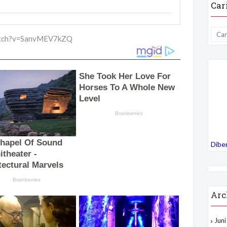
Car
watch?v=SanvMEV7kZQ
Dibe
Arc
Jun