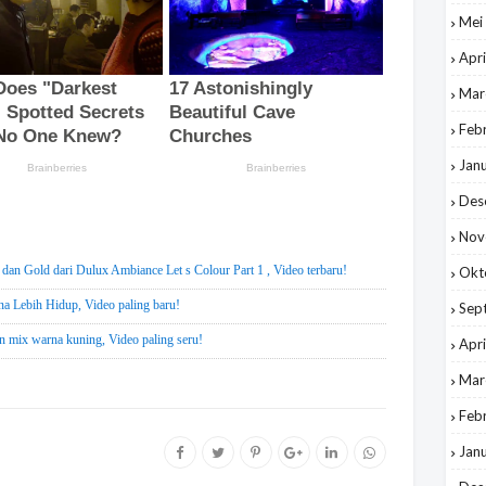
Mei
Apri
Mar
Feb
Jan
Des
Nov
an Gold dari Dulux Ambiance Let s Colour Part 1 , Video terbaru!
Okt
a Lebih Hidup, Video paling baru!
Sep
an mix warna kuning, Video paling seru!
Apri
Mar
Feb
Jan