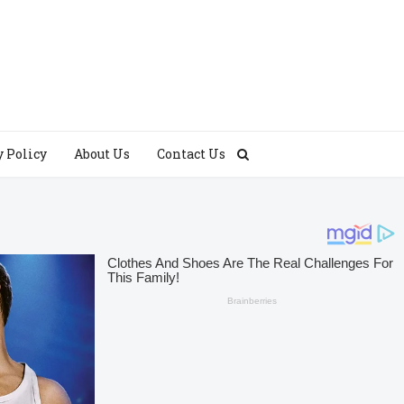
y Policy
About Us
Contact Us