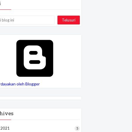
i
rdayakan oleh Blogger
hives
i 2021
5