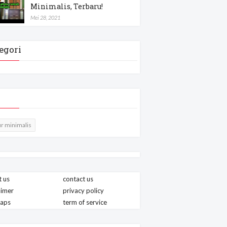
Minimalis, Terbaru!
Mei 28, 2021
egori
r minimalis
 us
contact us
aimer
privacy policy
maps
term of service