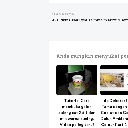
Lebih lama
45+ Pintu Geser Lipat Aluminium Motif Minim
Anda mungkin menyukai pos
Tutorial Cara
Ide Dekorasi
membuka galon
Tamu dengan
kaleng cat 2 5lt dan
Coklat dan Go
mix warna kuning,
Dulux Ambianc
Video paling seru!
Colour Part 1 