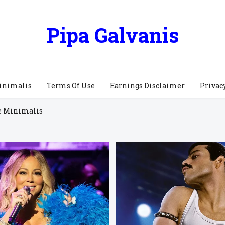
Pipa Galvanis
inimalis
Terms Of Use
Earnings Disclaimer
Privac
e Minimalis