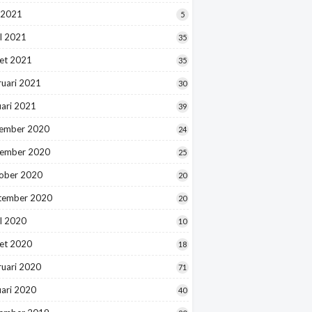
 2021
5
l 2021
35
et 2021
35
ruari 2021
30
uari 2021
39
ember 2020
24
ember 2020
25
ober 2020
20
tember 2020
20
l 2020
10
et 2020
18
ruari 2020
71
uari 2020
40