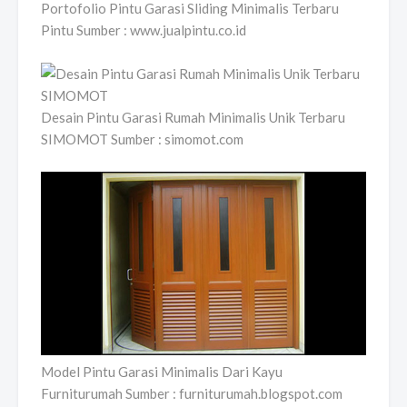
Portofolio Pintu Garasi Sliding Minimalis Terbaru
Pintu Sumber : www.jualpintu.co.id
Desain Pintu Garasi Rumah Minimalis Unik Terbaru
SIMOMOT Sumber : simomot.com
Model Pintu Garasi Minimalis Dari Kayu
Furniturumah Sumber : furniturumah.blogspot.com