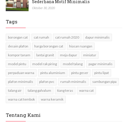
Sederhana Motif Minimalis
Oktober 30, 2020
Tags
borongan cat
cat rumah
cat rumah 2020
dapur minimalis
desain plafon
harga borongan cat
hiasan ruangan
kompor tanam
lantai granit
meja dapur
miniatur
model pintu
model rak piring
model talang
pagar minimalis
perpaduan warna
pintu aluminium
pintu geser
pintu lipat
plafon minimalis
plafon pvc
rumah minimalis
sambungan pipa
talang air
talang galvalum
tiang teras
warna cat
warna cat tembok
warna keramik
Tentang Kami