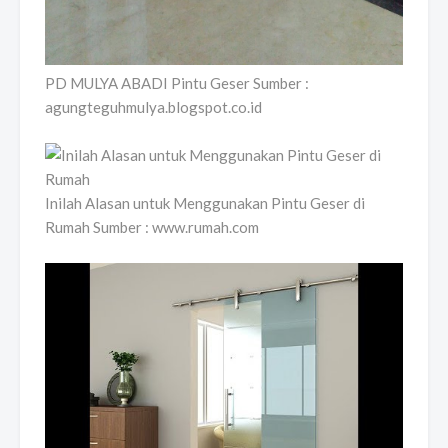
PD MULYA ABADI Pintu Geser Sumber :
agungteguhmulya.blogspot.co.id
Inilah Alasan untuk Menggunakan Pintu Geser di
Rumah Sumber : www.rumah.com