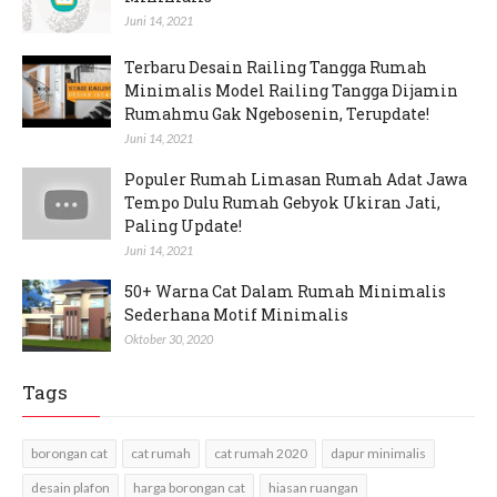
Juni 14, 2021
Terbaru Desain Railing Tangga Rumah
Minimalis Model Railing Tangga Dijamin
Rumahmu Gak Ngebosenin, Terupdate!
Juni 14, 2021
Populer Rumah Limasan Rumah Adat Jawa
Tempo Dulu Rumah Gebyok Ukiran Jati,
Paling Update!
Juni 14, 2021
50+ Warna Cat Dalam Rumah Minimalis
Sederhana Motif Minimalis
Oktober 30, 2020
Tags
borongan cat
cat rumah
cat rumah 2020
dapur minimalis
desain plafon
harga borongan cat
hiasan ruangan