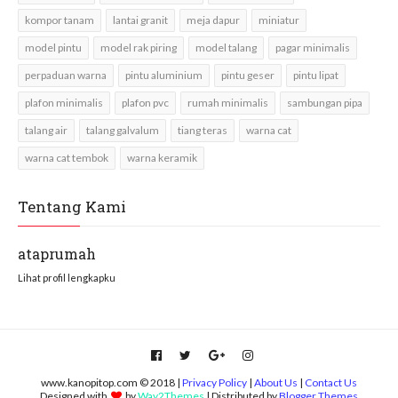
kompor tanam
lantai granit
meja dapur
miniatur
model pintu
model rak piring
model talang
pagar minimalis
perpaduan warna
pintu aluminium
pintu geser
pintu lipat
plafon minimalis
plafon pvc
rumah minimalis
sambungan pipa
talang air
talang galvalum
tiang teras
warna cat
warna cat tembok
warna keramik
Tentang Kami
ataprumah
Lihat profil lengkapku
www.kanopitop.com © 2018 |
Privacy Policy
|
About Us
|
Contact Us
Designed with
by
Way2Themes
| Distributed by
Blogger Themes