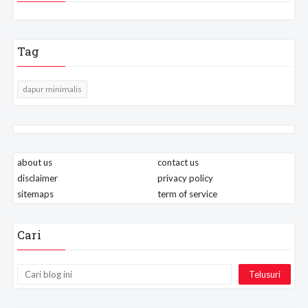
Tag
dapur minimalis
about us
contact us
disclaimer
privacy policy
sitemaps
term of service
Cari